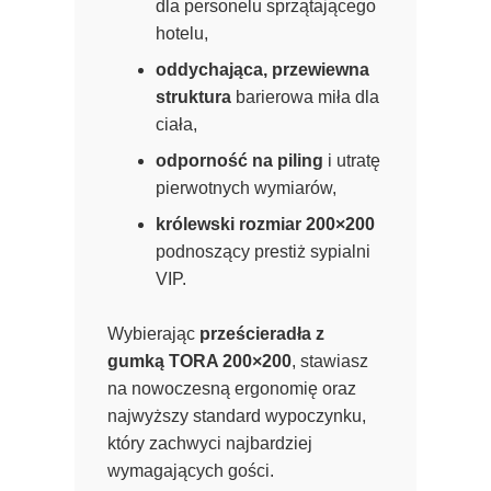
dla personelu sprzątającego
hotelu,
oddychająca, przewiewna
struktura
barierowa miła dla
ciała,
odporność na piling
i utratę
pierwotnych wymiarów,
królewski rozmiar 200×200
podnoszący prestiż sypialni
VIP.
Wybierając
prześcieradła z
gumką TORA 200×200
, stawiasz
na nowoczesną ergonomię oraz
najwyższy standard wypoczynku,
który zachwyci najbardziej
wymagających gości.