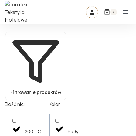
Przejdź
do
0
treści
Filtrowanie produktów
Ilość nici
Kolor
200 TC
Biały