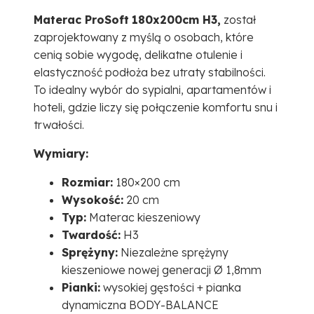
Materac ProSoft
180x200cm H3,
został
zaprojektowany z myślą o osobach, które
cenią sobie wygodę, delikatne otulenie i
elastyczność podłoża bez utraty stabilności.
To idealny wybór do sypialni, apartamentów i
hoteli,
gdzie liczy się połączenie komfortu snu i
trwałości.
Wymiary:
Rozmiar:
180×200 cm
Wysokość:
20 cm
Typ:
Materac kieszeniowy
Twardość:
H3
Sprężyny:
Niezależne sprężyny
kieszeniowe nowej generacji Ø 1,8mm
Pianki:
wysokiej gęstości + pianka
dynamiczna BODY-BALANCE