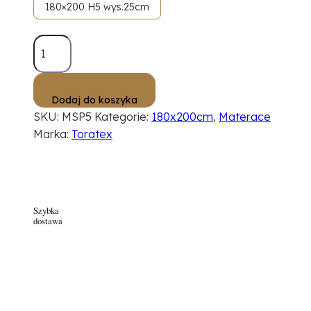
180×200 H5 wys.25cm
ilość
Materac
ProSoft
180×200
Dodaj do koszyka
kieszeniowo
SKU:
MSP5
Kategorie:
180x200cm
,
Materace
sprężynowy
Marka:
Toratex
25cm
H3
Szybka
dostawa